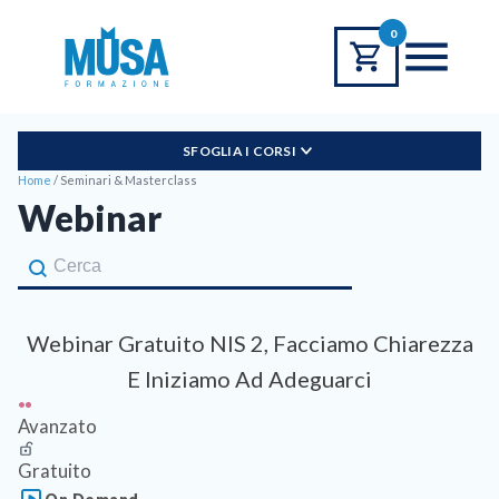
0
SFOGLIA I CORSI
Home
/
Seminari & Masterclass
Webinar
Cerca Corso
Search Content
Webinar Gratuito NIS 2, Facciamo Chiarezza
E Iniziamo Ad Adeguarci
Avanzato
Gratuito