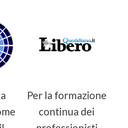
za
Per la formazione
come
continua dei
l
professionisti