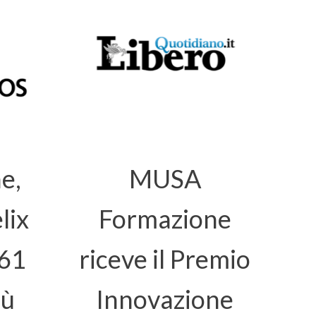
e,
MUSA
lix
Formazione
161
riceve il Premio
iù
Innovazione