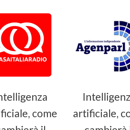
ntelligenza
Intelligen
ificiale, come
artificiale, 
cambierà il
cambierà i