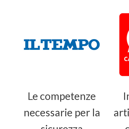
Le competenze
I
necessarie per la
art
sicurezza