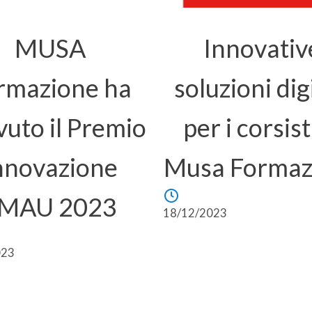
MUSA
Innovativ
rmazione ha
soluzioni digi
vuto il Premio
per i corsist
nnovazione
Musa Formaz
MAU 2023
18/12/2023
023