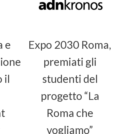
 e
Expo 2030 Roma,
ione
premiati gli
 il
studenti del
progetto “La
t
Roma che
r
vogliamo”