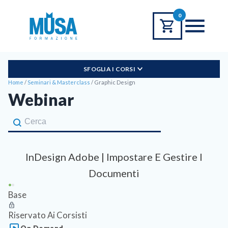
0
SFOGLIA I CORSI
Home
/
Seminari & Masterclass
/
Graphic Design
Webinar
Cerca Corso
Search Content
InDesign Adobe | Impostare E Gestire I
Documenti
Base
Riservato Ai Corsisti