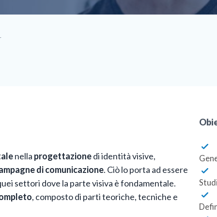
r
Obie
tale
nella
progettazione
di identità visive,
Gene
ampagne di comunicazione
. Ciò lo porta ad essere
 quei settori dove la parte visiva è fondamentale.
Studi
completo
, composto di parti teoriche, tecniche e
Defin