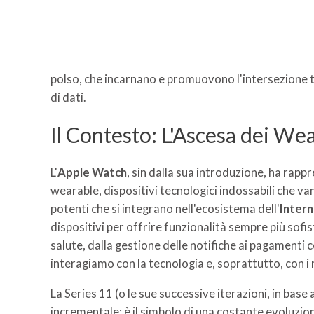
polso, che incarnano e promuovono l'intersezione 
di dati.
Il Contesto: L'Ascesa dei Wea
L'
Apple Watch
, sin dalla sua introduzione, ha rapp
wearable, dispositivi tecnologici indossabili che van
potenti che si integrano nell'ecosistema dell'
Intern
dispositivi per offrire funzionalità sempre più sofist
salute, dalla gestione delle notifiche ai pagamenti 
interagiamo con la tecnologia e, soprattutto, con i 
La Series 11 (o le sue successive iterazioni, in bas
incrementale; è il simbolo di una costante evoluzio