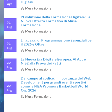
Digitali
Ago
By Musa Formazione
L'Evoluzione della Formazione Digitale: La
Nuova Offerta Formativa di Musa
31
Formazione
Lug
By Musa Formazione
Linguaggi di Programmazione Essenziali per
31
il 2026 e Oltre
Lug
By Musa Formazione
La Nuova Era Digitale Europea: AI Act e
30
NIS2 alla Prova dei Fatti
Lug
By Musa Formazione
Dal campo al codice: l'importanza del Web
Development per grandi eventi sportivi
20
come la FIBA Women's Basketball World
Cup 2026
Lug
By Musa Formazione