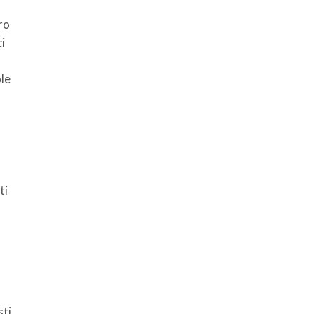
ro
i
le
ti
sti