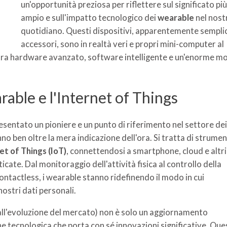
un'opportunità preziosa per riflettere sul significato più
ampio e sull'impatto tecnologico dei
wearable
nel nost
quotidiano. Questi dispositivi, apparentemente semplic
accessori, sono in realtà veri e propri mini-computer al
tra hardware avanzato, software intelligente e un'enorme mo
rable e l'Internet of Things
resentato un pioniere e un punto di riferimento nel settore dei
no ben oltre la mera indicazione dell'ora. Si tratta di strumen
et of Things (IoT)
, connettendosi a smartphone, cloud e altri
icate. Dal monitoraggio dell'attività fisica al controllo della
contactless, i wearable stanno ridefinendo il modo in cui
nostri dati personali.
e all'evoluzione del mercato) non è solo un aggiornamento
ne tecnologica che porta con sé innovazioni significative. Que