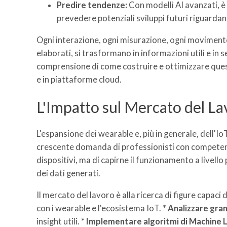
Predire tendenze:
Con modelli AI avanzati, è 
prevedere potenziali sviluppi futuri riguardanti
Ogni interazione, ogni misurazione, ogni moviment
elaborati, si trasformano in informazioni utili e in
comprensione di come costruire e ottimizzare que
e in piattaforme cloud.
L'Impatto sul Mercato del La
L'espansione dei wearable e, più in generale, dell'I
crescente domanda di professionisti con competenze
dispositivi, ma di capirne il funzionamento a livell
dei dati generati.
Il mercato del lavoro è alla ricerca di figure capaci d
con i wearable e l'ecosistema IoT. *
Analizzare gran
insight utili. *
Implementare algoritmi di Machine Le