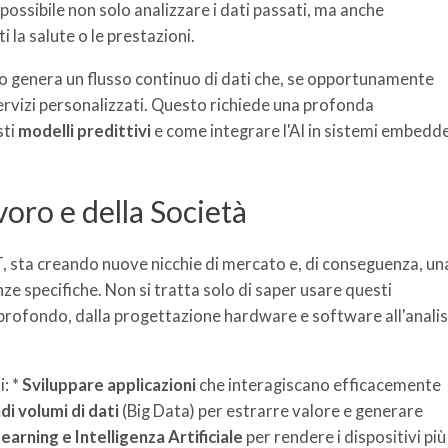
possibile non solo analizzare i dati passati, ma anche
 la salute o le prestazioni.
o genera un flusso continuo di dati che, se opportunamente
 servizi personalizzati. Questo richiede una profonda
sti
modelli predittivi
e come integrare l'AI in sistemi embedd
voro e della Società
oT, sta creando nuove nicchie di mercato e, di conseguenza, un
 specifiche. Non si tratta solo di saper usare questi
o profondo, dalla progettazione hardware e software all'analis
i: *
Sviluppare applicazioni
che interagiscano efficacemente
di volumi di dati
(Big Data) per estrarre valore e generare
arning e Intelligenza Artificiale
per rendere i dispositivi più