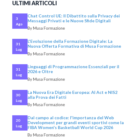
ULTIMI ARTICOLI
Chat Control UE: Il Dibattito sulla Privacy dei
3
Messaggi Privati e le Nuove Sfide Digitali
Ago
By Musa Formazione
L'Evoluzione della Formazione Digitale: La
31
Nuova Offerta Formativa di Musa Formazione
Lug
By Musa Formazione
Linguaggi di Programmazione Essenziali per il
31
2026 e Oltre
Lug
By Musa Formazione
La Nuova Era Digitale Europea: AI Act e NIS2
30
alla Prova dei Fatti
Lug
By Musa Formazione
Dal campo al codice: l'importanza del Web
20
Development per grandi eventi sportivi come la
Lug
FIBA Women's Basketball World Cup 2026
By Musa Formazione