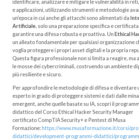
identificare, analizzare e mitigare le vulnerabilità in reti
e applicazioni, utilizzando strumenti e metodologie ava
un'epoca in cui anche gli attacchi sono alimentati da
Int
Artificiale
, solo una preparazione specifica e certificat
garantire una difesa robusta e proattiva. Un
Ethical Ha
un alleato fondamentale per qualsiasi organizzazione c
voglia proteggere i propri asset digitali e la propria rep
Questa figura professionale non si limita a reagire, ma 
le mosse dei cybercriminali, costruendo un ambiente di
più resiliente e sicuro.
Per approfondire le metodologie di difesa e diventare 
esperto in grado di proteggere sistemi e dati dalle min
emergent, anche quelle basate su IA, scopri il program
didattico del Corso Ethical Hacker Security Manager
certificato CompTIA Security+ e Pentest di Musa
Formazione:
https://www.musaformazione.it/corsi/pr
didattici/development-programmi-didattici/programm