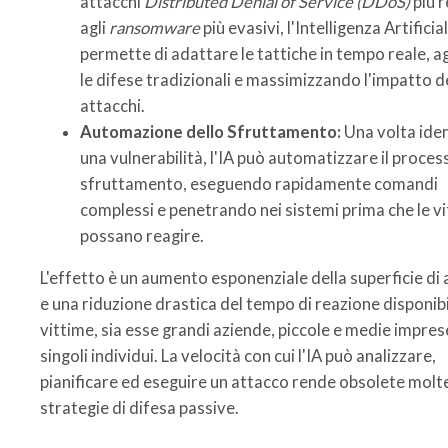
attacchi
Distributed Denial of Service (DDoS)
più r
agli
ransomware
più evasivi, l'Intelligenza Artificia
permette di adattare le tattiche in tempo reale, 
le difese tradizionali e massimizzando l'impatto d
attacchi.
Automazione dello Sfruttamento:
Una volta iden
una vulnerabilità, l'IA può automatizzare il proces
sfruttamento, eseguendo rapidamente comandi
complessi e penetrando nei sistemi prima che le v
possano reagire.
L'effetto è un aumento esponenziale della superficie di
e una riduzione drastica del tempo di reazione disponibi
vittime, sia esse grandi aziende, piccole e medie impres
singoli individui. La velocità con cui l'IA può analizzare,
pianificare ed eseguire un attacco rende obsolete molte
strategie di difesa passive.